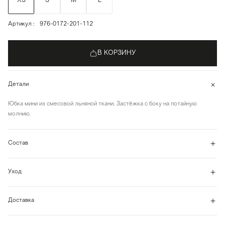
XS
S
M
L
Артикул
976-0172-201-112
В КОРЗИНУ
Детали
Юбка мини из смесовой льняной ткани. Застёжка с боку на потайную
молнию.
Состав
Уход
Доставка