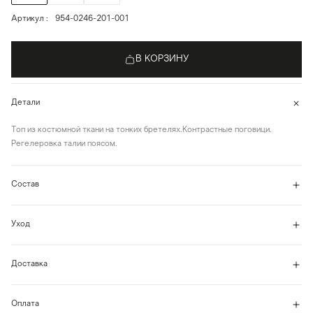
Артикул
954-0246-201-001
В КОРЗИНУ
Детали
Топ из костюмной ткани на тонких бретелях.Контрастные поговици.
Регелеровка талии поясом.
Состав
Уход
Доставка
Оплата