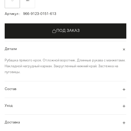
S
M
Артикул
966-9123-0151-613
ПОД ЗАКАЗ
Детали
Рубашка прямого кроя. Отложной воротник. Длинные рукава с манжетами.
Накладной нагрудный карман. Закругленный нижний край. Застежка на
пуговицы.
Состав
Уход
Доставка