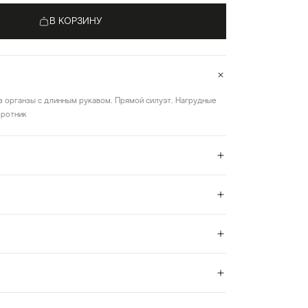
В КОРЗИНУ
з органзы с длинным рукавом. Прямой силуэт. Нагрудные
оротник