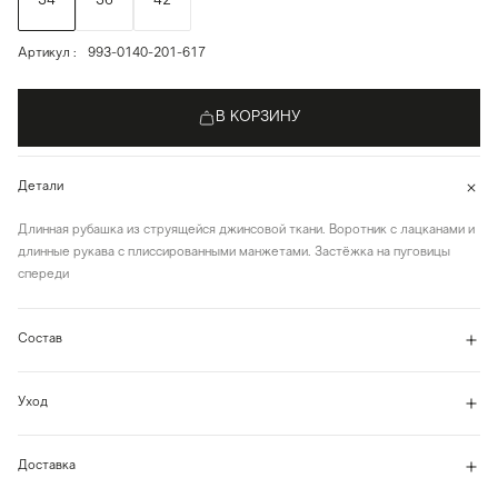
34
36
42
Артикул
993-0140-201-617
В КОРЗИНУ
Детали
Длинная рубашка из струящейся джинсовой ткани. Воротник с лацканами и
длинные рукава с плиссированными манжетами. Застёжка на пуговицы
спереди
Состав
Уход
Доставка