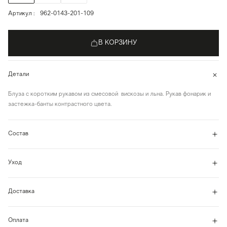
Артикул
962-0143-201-109
В КОРЗИНУ
Детали
Блуза с коротким рукавом из смесовой вискозы и льна. Рукав фонарик и
застежка-банты контрастного цвета.
Состав
Уход
Доставка
Оплата