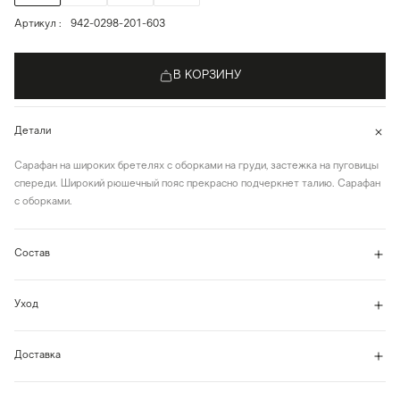
Артикул
942-0298-201-603
В КОРЗИНУ
Детали
Сарафан на широких бретелях с оборками на груди, застежка на пуговицы
спереди. Широкий рюшечный пояс прекрасно подчеркнет талию. Сарафан
с оборками.
Состав
Уход
Доставка