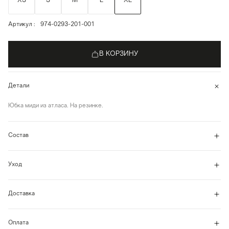
XS
S
M
L
XL
Артикул
974-0293-201-001
В КОРЗИНУ
Детали
Юбка миди из атласа. На резинке.
Состав
Уход
Доставка
Оплата