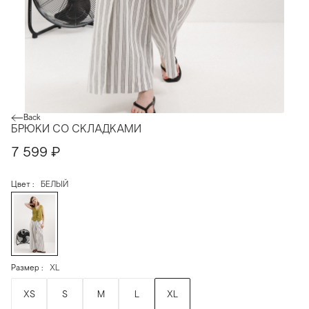
Back
БРЮКИ СО СКЛАДКАМИ
7 599
₽
Цвет
БЕЛЫЙ
Размер
XL
XS
S
M
L
XL