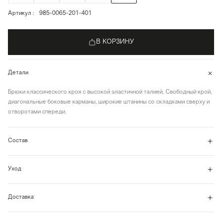
Артикул
985-0065-201-401
В КОРЗИНУ
Детали
Брюки классического кроя с высокой эластичной талией. Свободный крой,
диагональные боковые карманы, широкие штанины со складками сверху и
отворотами спереди.
Состав
Уход
Доставка