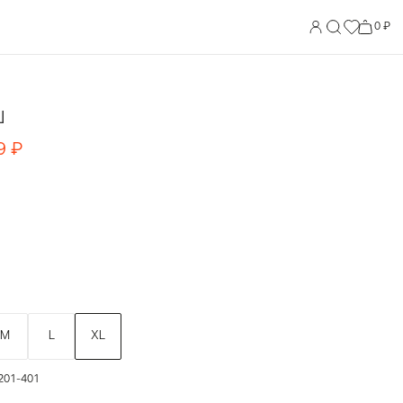
0 ₽
Ш
9
₽
M
L
XL
201-401