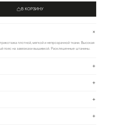
В КОРЗИНУ
трикотажа плотной, мягкой и непрозрачной ткани. Высокая
ый пояс на завязкахи вышивкой. Расклешенные штанины.