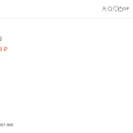
0 ₽
Ш
9
₽
201-900