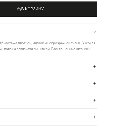
В КОРЗИНУ
трикотажа плотной, мягкой и непрозрачной ткани. Высокая
ый пояс на завязкахи вышивкой. Расклешенные штанины.